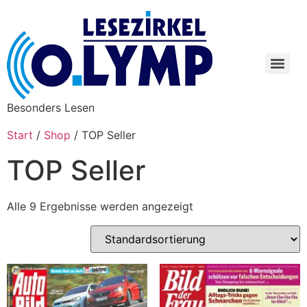
Besonders Lesen
Start
/
Shop
/ TOP Seller
TOP Seller
Alle 9 Ergebnisse werden angezeigt