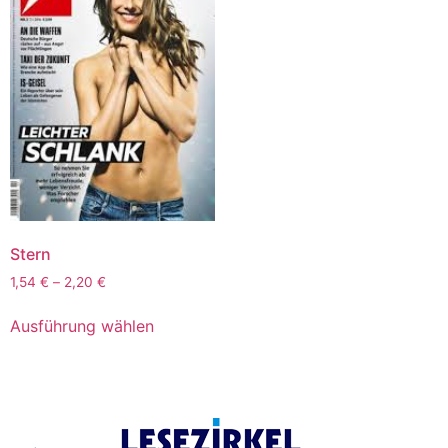
Stern
1,54
€
–
2,20
€
Ausführung wählen