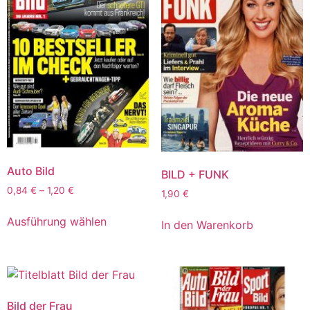
Auto Bild
BILD + FUNK
0,84
€
–
1,20
€
1,90
€
Ausführung wählen
In den Warenkorb
Bild der Frau