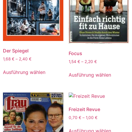
Der Spiegel
Focus
1,68
€
–
2,40
€
1,54
€
–
2,20
€
Ausführung wählen
Ausführung wählen
Freizeit Revue
0,70
€
–
1,00
€
Ausführung wählen