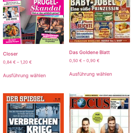
Das Goldene Blatt
Closer
0,50
€
–
0,90
€
0,84
€
–
1,20
€
Ausführung wählen
Ausführung wählen