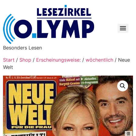
Besonders Lesen
Start
/
Shop
/
Erscheinungsweise:
/
wöchentlich
/ Neue
Welt