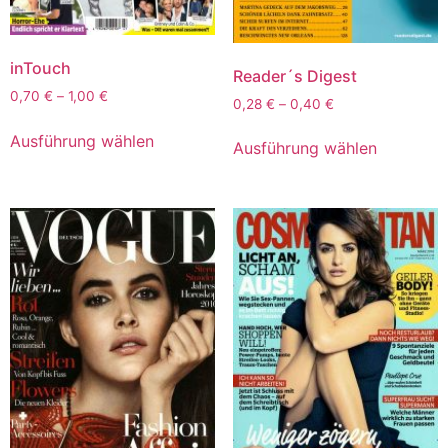
inTouch
Reader´s Digest
0,70
€
–
1,00
€
0,28
€
–
0,40
€
Ausführung wählen
Ausführung wählen