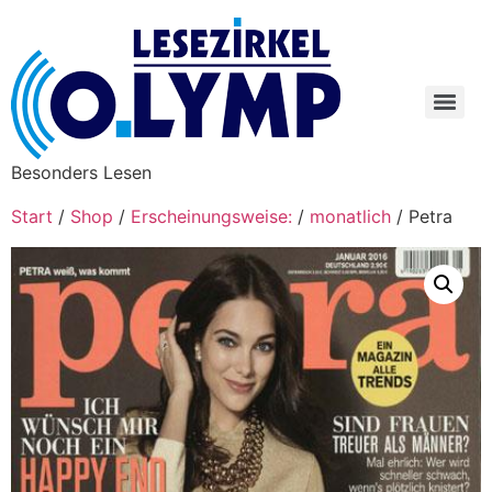
Besonders Lesen
Start
/
Shop
/
Erscheinungsweise:
/
monatlich
/ Petra