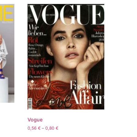
Vogue
0,56
€
–
0,80
€