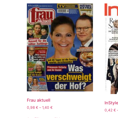
Frau aktuell
InStyl
0,98
€
–
1,40
€
0,42
€