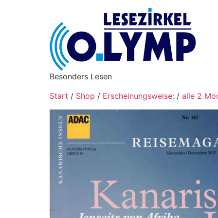
Besonders Lesen
Start
/
Shop
/
Erscheinungsweise:
/
alle 2 Mo