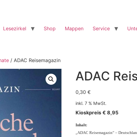
Lesezirkel
Shop
Mappen
Service
Unt
nate
/ ADAC Reisemagazin
ADAC Rei
0,30
€
inkl. 7 % MwSt.
Kioskpreis € 8,95
Inhalt:
„ADAC Reisemagazin“ – Deutschlands R