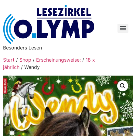
Besonders Lesen
Start
/
Shop
/
Erscheinungsweise:
/
18 x
jährlich
/ Wendy