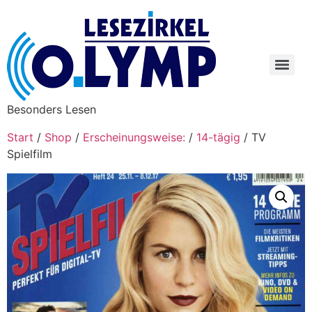
Besonders Lesen
Start
/
Shop
/
Erscheinungsweise:
/
14-tägig
/ TV
Spielfilm