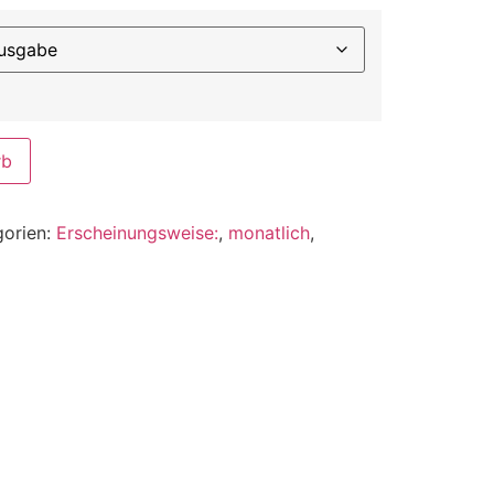
rb
gorien:
Erscheinungsweise:
,
monatlich
,