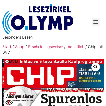
Besonders Lesen
Start
/
Shop
/
Erscheinungsweise:
/
monatlich
/ Chip mit
DVD